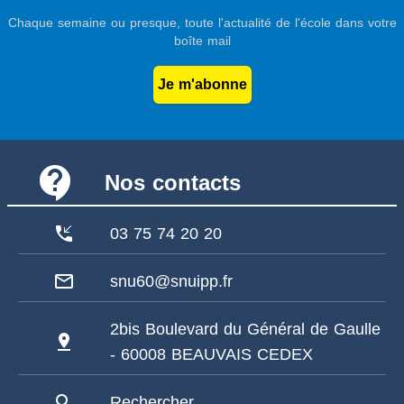
Chaque semaine ou presque, toute l'actualité de l'école dans votre
boîte mail
Je m'abonne
contact_support
Nos contacts
phone_callback
03 75 74 20 20
mail_outline
snu60@snuipp.fr
2bis Boulevard du Général de Gaulle
pin_drop
- 60008 BEAUVAIS CEDEX
search
Rechercher