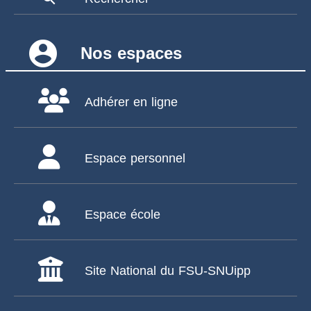
account_circle
Nos espaces
Adhérer en ligne
Espace personnel
Espace école
Site National du FSU-SNUipp