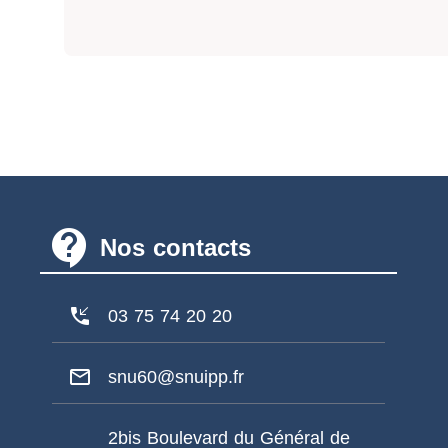
contact_support
Nos contacts
phone_callback
03 75 74 20 20
mail_outline
snu60@snuipp.fr
2bis Boulevard du Général de