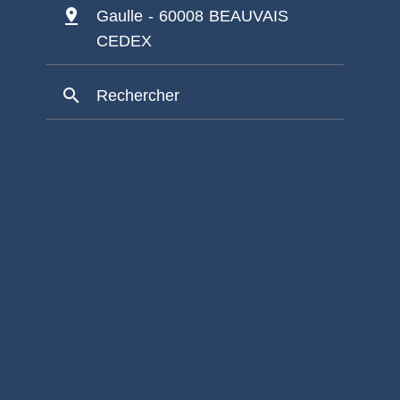
pin_drop
Gaulle - 60008 BEAUVAIS
CEDEX
search
Rechercher