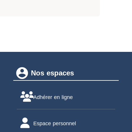
account_circle
Nos espaces
Adhérer en ligne
Espace personnel