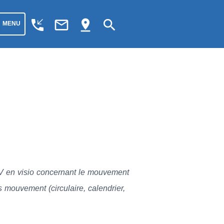
phone_callback
mail_outline
pin_drop
search
MENU
RV en visio concernant le mouvement
s mouvement (circulaire, calendrier,