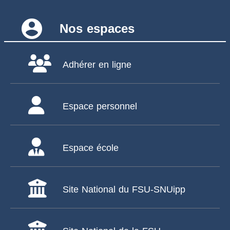
account_circle
Nos espaces
Adhérer en ligne
Espace personnel
Espace école
Site National du FSU-SNUipp