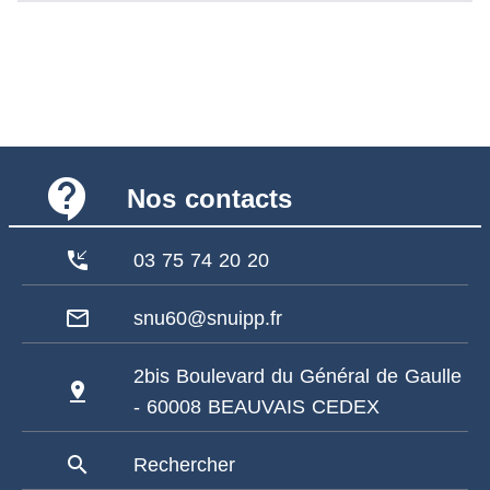
contact_support
Nos contacts
phone_callback
03 75 74 20 20
mail_outline
snu60@snuipp.fr
2bis Boulevard du Général de Gaulle
pin_drop
- 60008 BEAUVAIS CEDEX
search
Rechercher