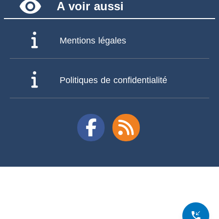
remove_red_eye
A voir aussi
Mentions légales
Politiques de confidentialité
phone_callback