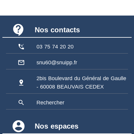
contact_support
Nos contacts
phone_callback
03 75 74 20 20
mail_outline
snu60@snuipp.fr
2bis Boulevard du Général de Gaulle
pin_drop
- 60008 BEAUVAIS CEDEX
search
Rechercher
account_circle
Nos espaces