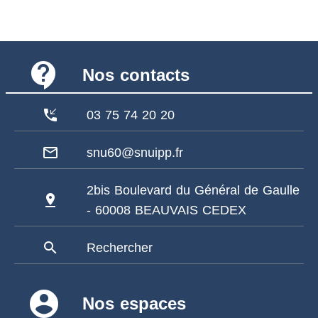
contact_support
Nos contacts
phone_callback
03 75 74 20 20
mail_outline
snu60@snuipp.fr
2bis Boulevard du Général de Gaulle
pin_drop
- 60008 BEAUVAIS CEDEX
search
Rechercher
account_circle
Nos espaces