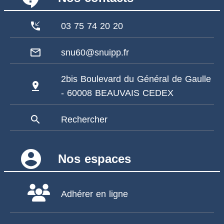
phone_callback
03 75 74 20 20
mail_outline
snu60@snuipp.fr
2bis Boulevard du Général de Gaulle
pin_drop
- 60008 BEAUVAIS CEDEX
search
Rechercher
account_circle
Nos espaces
Adhérer en ligne