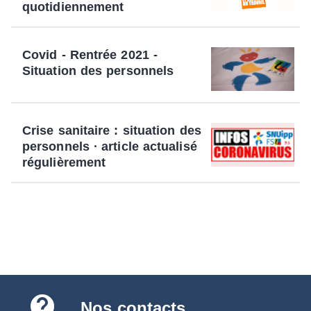
quotidiennement
Covid - Rentrée 2021 -
Situation des personnels
Crise sanitaire : situation des
personnels ∙ article actualisé
régulièrement
contact_support
Nos contacts