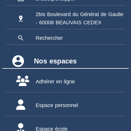
2bis Boulevard du Général de Gaulle
pin_drop
- 60008 BEAUVAIS CEDEX
search
Rechercher
account_circle
Nos espaces
Adhérer en ligne
Espace personnel
Espace école