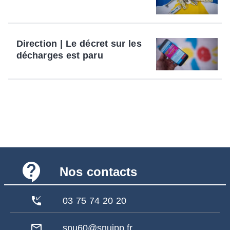
Direction | Le décret sur les
décharges est paru
contact_support
Nos contacts
phone_callback
03 75 74 20 20
mail_outline
snu60@snuipp.fr