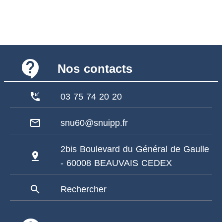
contact_support
Nos contacts
phone_callback
03 75 74 20 20
mail_outline
snu60@snuipp.fr
2bis Boulevard du Général de Gaulle
pin_drop
- 60008 BEAUVAIS CEDEX
search
Rechercher